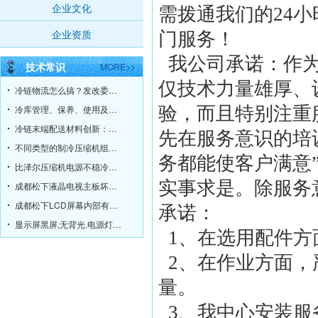
企业文化
需拨通我们的24小时
企业资质
门服务！
我公司承诺：作
技术常识
MORE>>
仅技术力量雄厚、
冷链物流怎么搞？发改委给你指明方向！
冷库管理、保养、使用及故障维修方法
验，而且特别注重
冷链末端配送材料创新：冷链不脱链
先在服务意识的培
不同类型的制冷压缩机组的工作原理
务都能使客户满意
比泽尔压缩机电源不稳冷却不足的原因
实事求是。除服务
成都松下液晶电视主板坏了，有必要维修吗？
成都松下LCD屏幕内部有污点
承诺：
显示屏黑屏,无背光.电源灯绿灯常亮.
1、在选用配件方
2、在作业方面，
量。
3、我中心安装服