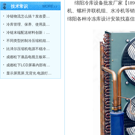
绵阳冷库设备批发厂家【189
技术常识
MORE>>
机、螺杆并联机组、水冷机等销
冷链物流怎么搞？发改委给你指明方向！
绵阳各种冷冻库设计安装找嘉信
冷库管理、保养、使用及故障维修方法
冷链末端配送材料创新：冷链不脱链
不同类型的制冷压缩机组的工作原理
比泽尔压缩机电源不稳冷却不足的原因
成都松下液晶电视主板坏了，有必要维修吗？
成都松下LCD屏幕内部有污点
显示屏黑屏,无背光.电源灯绿灯常亮.